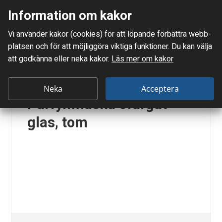
Information om kakor
Meny
Vi använder kakor (cookies) för att löpande förbättra webb­
Mellanskånes Renhållnings AB
platsen och för att möjlig­göra viktiga funktioner. Du kan välja
Du är här:
Förpackning - ofärgat glas
att godkänna eller neka kakor.
Läs mer om kakor
B
a
Neka
Acceptera
Parfymflaska ofärgat
r
glas, tom
n
m
a
t
s
b