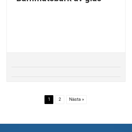
1
2
Nästa »