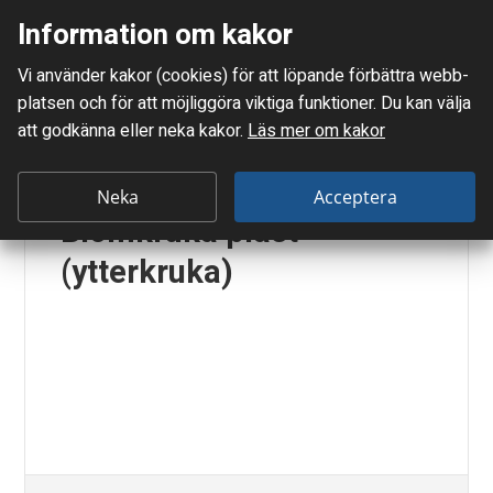
Information om kakor
Meny
Vi använder kakor (cookies) för att löpande förbättra webb­
Mellanskånes Renhållnings AB
platsen och för att möjlig­göra viktiga funktioner. Du kan välja
Du är här:
Hårdplast
att godkänna eller neka kakor.
Läs mer om kakor
P
l
Neka
Acceptera
Blomkruka plast
a
(ytterkruka)
s
t
s
t
o
l