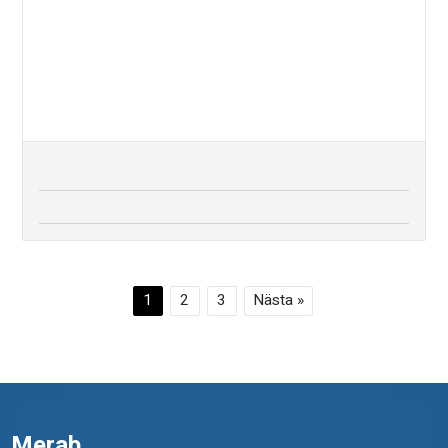
1
2
3
Nästa »
Merab