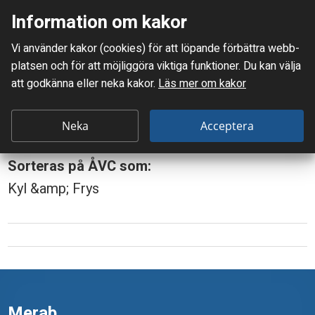
Information om kakor
Meny
Vi använder kakor (cookies) för att löpande förbättra webb­
Mellanskånes Renhållnings AB
platsen och för att möjlig­göra viktiga funktioner. Du kan välja
Du är här:
Air Conditioner = AC
att godkänna eller neka kakor.
Läs mer om kakor
A
Air Conditioner = AC
i
Neka
Acceptera
r
Sorteras på ÅVC som:
C
Kyl &amp; Frys
o
n
d
i
t
Merab