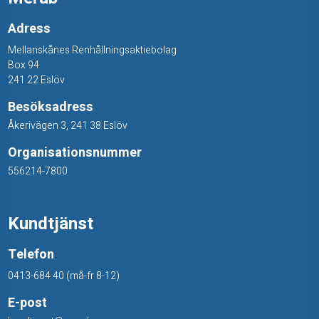
i
Adress
o
Mellanskånes Renhållningsaktiebolag
n
Box 94
241 22 Eslöv
e
Besöksadress
r
Åkerivägen 3, 241 38 Eslöv
=
Organisationsnummer
A
556214-7800
C
Kundtjänst
Telefon
0413-684 40 (må-fr 8-12)
E-post