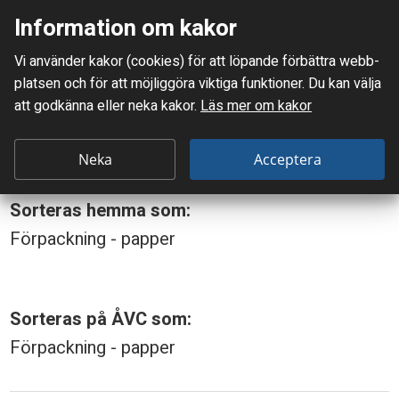
Information om kakor
Meny
Vi använder kakor (cookies) för att löpande förbättra webb­
Mellanskånes Renhållnings AB
platsen och för att möjlig­göra viktiga funktioner. Du kan välja
Du är här:
Blompapper
att godkänna eller neka kakor.
Läs mer om kakor
B
Blompapper
l
Neka
Acceptera
o
Sorteras hemma som:
m
Förpackning - papper
p
a
p
Sorteras på ÅVC som:
p
Förpackning - papper
e