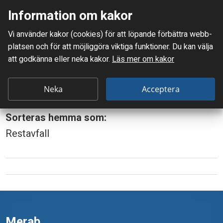
Information om kakor
Meny
Vi använder kakor (cookies) för att löpande förbättra webb­
Mellanskånes Renhållnings AB
platsen och för att möjlig­göra viktiga funktioner. Du kan välja
Du är här:
Bomull
att godkänna eller neka kakor.
Läs mer om kakor
B
Bomull
o
Neka
Acceptera
m
Sorteras hemma som:
u
Restavfall
l
l
Merab