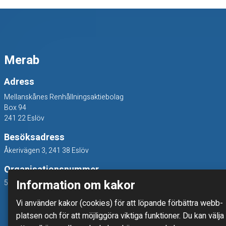
r
,
Merab
e
n
Adress
Mellanskånes Renhållningsaktiebolag
s
Box 94
241 22 Eslöv
t
Besöksadress
a
Åkerivägen 3, 241 38 Eslöv
Organisationsnummer
k
Information om kakor
556214-7800
a
Vi använder kakor (cookies) för att löpande förbättra webb­
platsen och för att möjlig­göra viktiga funktioner. Du kan välja
o