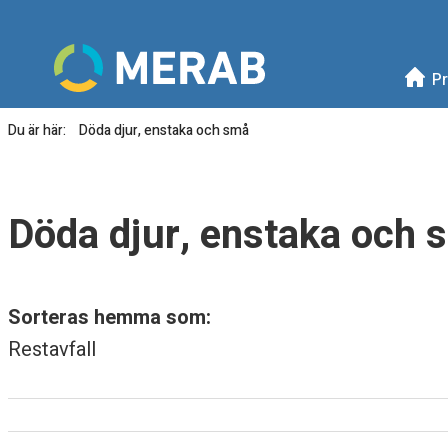
Meny
Mellanskånes Renhållni
Pr
Du är här:
Döda djur, enstaka och små
D
ö
Döda djur, enstaka och 
d
a
Sorteras hemma som:
d
Restavfall
j
u