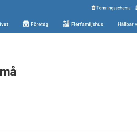
Tömningsschema
ngs AB
ivat
Företag
Flerfamiljshus
Hållbar 
små