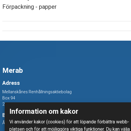
Förpackning - papper
m
u
g
g
,
Merab
p
Adress
a
Mellanskånes Renhållningsaktiebolag
Box 94
p
241 22 Eslöv
Information om kakor
p
Besöksadress
Vi använder kakor (cookies) för att löpande förbättra webb­
Åkerivägen 3, 241 38 Eslöv
e
platsen och för att möjlig­göra viktiga funktioner. Du kan välja