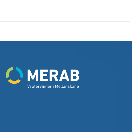
Gå
till
startsidan