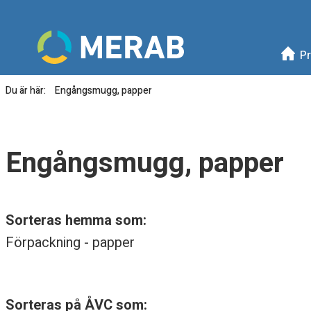
Meny
Mellanskånes Renhållni
Pr
Du är här:
Engångsmugg, papper
E
n
Engångsmugg, papper
g
å
Sorteras hemma som:
n
Förpackning - papper
g
s
Sorteras på ÅVC som: