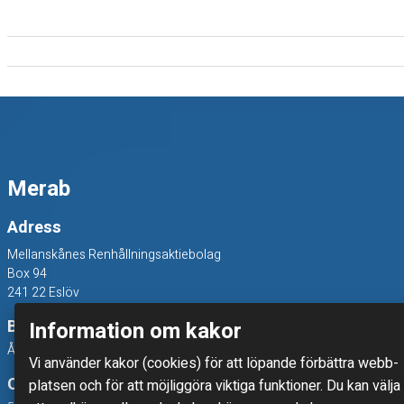
p
a
l
l
Merab
a
r
Adress
Mellanskånes Renhållningsaktiebolag
Box 94
241 22 Eslöv
Besöksadress
Information om kakor
Åkerivägen 3, 241 38 Eslöv
Vi använder kakor (cookies) för att löpande förbättra webb­
Organisationsnummer
platsen och för att möjlig­göra viktiga funktioner. Du kan välja