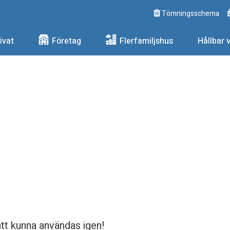
Tömningsschema
ngs AB
ivat
Företag
Flerfamiljshus
Hållbar 
att kunna användas igen!