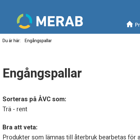
Meny
Mellanskånes Renhållni
Pr
Du är här:
Engångspallar
E
n
Engångspallar
g
å
Sorteras på ÅVC som:
n
Trä - rent
g
Bra att veta:
s
Produkter som lämnas till återbruk bearbetas för 