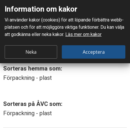
Information om kakor
Meny
Vi använder kakor (cookies) för att löpande förbättra webb­
Mellanskånes Renhållnings AB
platsen och för att möjlig­göra viktiga funktioner. Du kan välja
Du är här:
Flaska, PET
att godkänna eller neka kakor.
Läs mer om kakor
F
Flaska, PET
l
Neka
Acceptera
a
Sorteras hemma som:
s
Förpackning - plast
k
a
,
Sorteras på ÅVC som:
P
Förpackning - plast
E