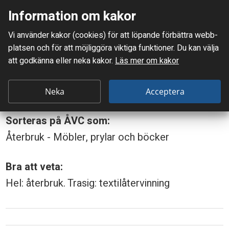
Information om kakor
Meny
Vi använder kakor (cookies) för att löpande förbättra webb­
Mellanskånes Renhållnings AB
platsen och för att möjlig­göra viktiga funktioner. Du kan välja
Du är här:
Gardin
att godkänna eller neka kakor.
Läs mer om kakor
G
Gardin
a
Neka
Acceptera
r
Sorteras på ÅVC som:
d
Återbruk - Möbler, prylar och böcker
i
n
Bra att veta:
Hel: återbruk. Trasig: textilåtervinning