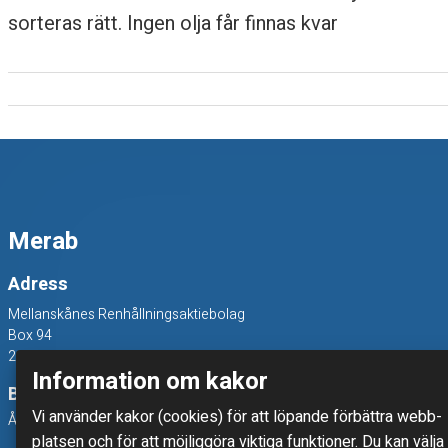
sorteras rätt. Ingen olja får finnas kvar
p
p
a
r
e
Merab
Adress
e
Mellanskånes Renhållningsaktiebolag
Box 94
l
241 22 Eslöv
Information om kakor
d
Besöksadress
Vi använder kakor (cookies) för att löpande förbättra webb­
Åkerivägen 3, 241 38 Eslöv
r
platsen och för att möjlig­göra viktiga funktioner. Du kan välja