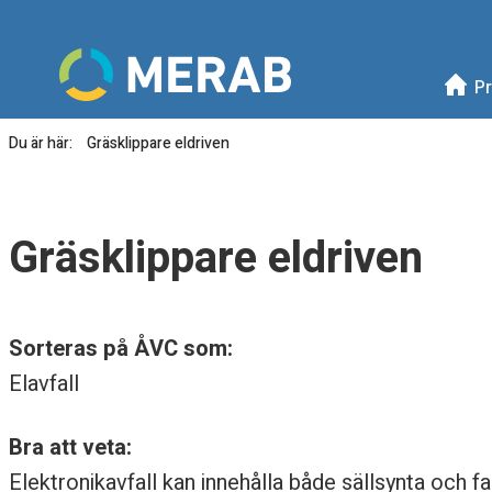
Meny
Mellanskånes Renhållni
Pr
Du är här:
Gräsklippare eldriven
G
r
Gräsklippare eldriven
ä
s
Sorteras på ÅVC som:
k
Elavfall
l
Bra att veta:
i
Elektronikavfall kan innehålla både sällsynta och far