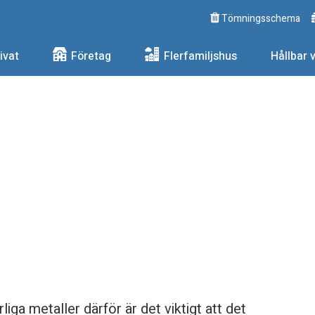
Tömningsschema
ngs AB
ivat
Företag
Flerfamiljshus
Hållbar 
liga metaller därför är det viktigt att det