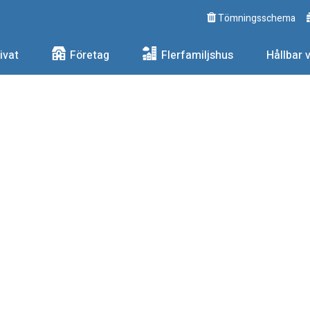
Tömningsschema
ngs AB
ivat
Företag
Flerfamiljshus
Hållbar 