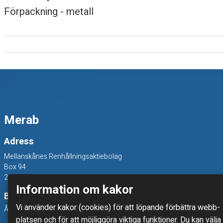
Förpackning - metall
b
u
r
k
,
Merab
m
Adress
e
Mellanskånes Renhållningsaktiebolag
Box 94
t
241 22 Eslöv
Information om kakor
a
Besöksadress
Vi använder kakor (cookies) för att löpande förbättra webb­
Åkerivägen 3, 241 38 Eslöv
l
platsen och för att möjlig­göra viktiga funktioner. Du kan välja