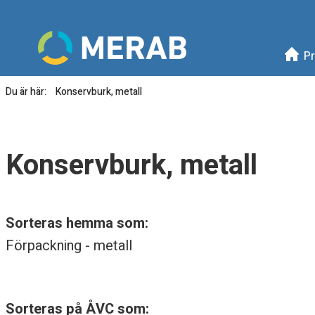
Meny
Mellanskånes Renhållni
Pr
Du är här:
Konservburk, metall
K
o
Konservburk, metall
n
s
Sorteras hemma som:
e
Förpackning - metall
r
v
Sorteras på ÅVC som: