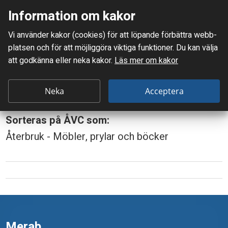
Information om kakor
Meny
Vi använder kakor (cookies) för att löpande förbättra webb­
Mellanskånes Renhållnings AB
platsen och för att möjlig­göra viktiga funktioner. Du kan välja
Du är här:
Kudde, hel
att godkänna eller neka kakor.
Läs mer om kakor
K
Kudde, hel
u
Neka
Acceptera
d
Sorteras på ÅVC som:
d
Återbruk - Möbler, prylar och böcker
e
,
h
e
l
Merab