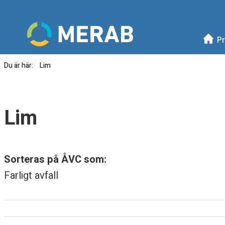
Meny
Mellanskånes Renhållni
Pr
Du är här:
Lim
L
i
Lim
m
Sorteras på ÅVC som:
Farligt avfall