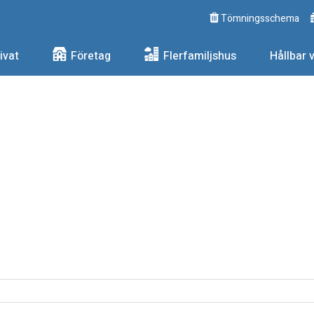
Tömningsschema
ngs AB
ivat
Företag
Flerfamiljshus
Hållbar 