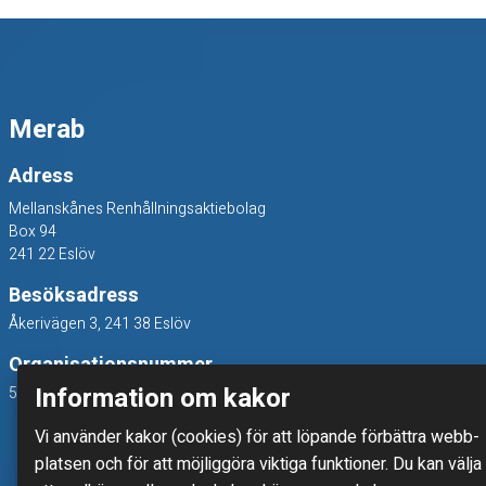
Merab
Adress
Mellanskånes Renhållningsaktiebolag
Box 94
241 22 Eslöv
Besöksadress
Åkerivägen 3, 241 38 Eslöv
Organisationsnummer
Information om kakor
556214-7800
Vi använder kakor (cookies) för att löpande förbättra webb­
platsen och för att möjlig­göra viktiga funktioner. Du kan välja