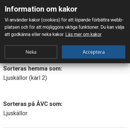
Information om kakor
Meny
Vi använder kakor (cookies) för att löpande förbättra webb­
Mellanskånes Renhållnings AB
platsen och för att möjlig­göra viktiga funktioner. Du kan välja
Du är här:
Lysdiod
att godkänna eller neka kakor.
Läs mer om kakor
L
Lysdiod
y
Neka
Acceptera
s
Sorteras hemma som:
d
Ljuskällor (kärl 2)
i
o
d
Sorteras på ÅVC som:
Ljuskällor