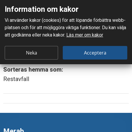
Information om kakor
Meny
Vi använder kakor (cookies) för att löpande förbättra webb­
Mellanskånes Renhållnings AB
platsen och för att möjlig­göra viktiga funktioner. Du kan välja
Du är här:
Maskeringstejp
att godkänna eller neka kakor.
Läs mer om kakor
M
Maskeringstejp
a
Neka
Acceptera
s
Sorteras hemma som:
k
Restavfall
e
r
i
n
g
Merab