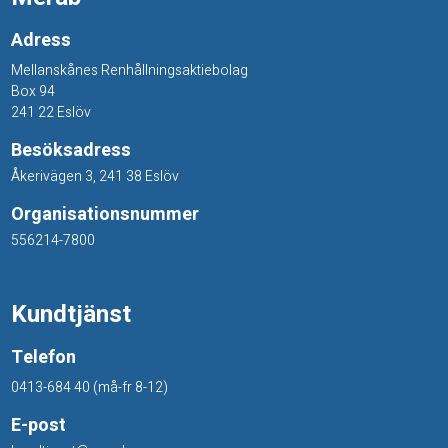
s
Adress
t
Mellanskånes Renhållningsaktiebolag
e
Box 94
241 22 Eslöv
j
Besöksadress
p
Åkerivägen 3, 241 38 Eslöv
Organisationsnummer
556214-7800
Kundtjänst
Telefon
0413-684 40 (må-fr 8-12)
E-post