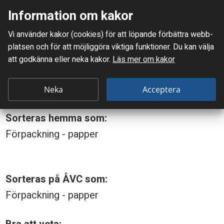
Information om kakor
Meny
Vi använder kakor (cookies) för att löpande förbättra webb­
Mellanskånes Renhållnings AB
platsen och för att möjlig­göra viktiga funktioner. Du kan välja
Du är här:
Mjölkpaket, kartong
att godkänna eller neka kakor.
Läs mer om kakor
M
Mjölkpaket, kartong
j
Neka
Acceptera
ö
Sorteras hemma som:
l
Förpackning - papper
k
p
a
Sorteras på ÅVC som:
k
Förpackning - papper
e