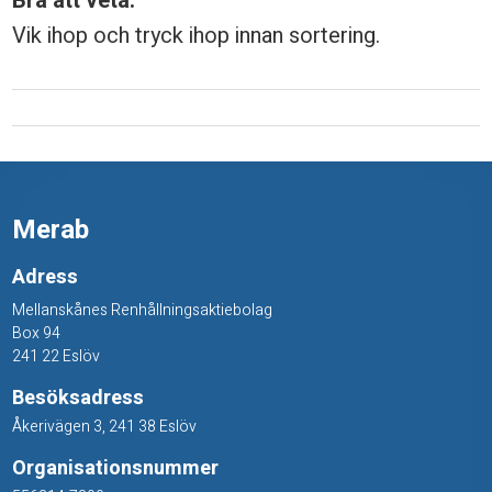
Bra att veta:
t
Vik ihop och tryck ihop innan sortering.
,
k
a
r
t
Merab
o
Adress
n
Mellanskånes Renhållningsaktiebolag
Box 94
g
241 22 Eslöv
Besöksadress
Åkerivägen 3, 241 38 Eslöv
Organisationsnummer