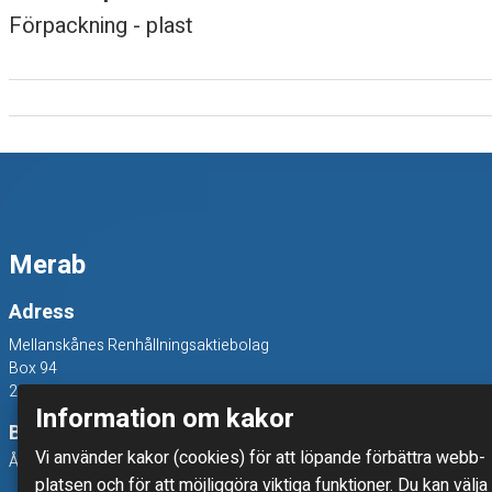
Förpackning - plast
s
t
Merab
Adress
Mellanskånes Renhållningsaktiebolag
Box 94
241 22 Eslöv
Information om kakor
Besöksadress
Vi använder kakor (cookies) för att löpande förbättra webb­
Åkerivägen 3, 241 38 Eslöv
platsen och för att möjlig­göra viktiga funktioner. Du kan välja