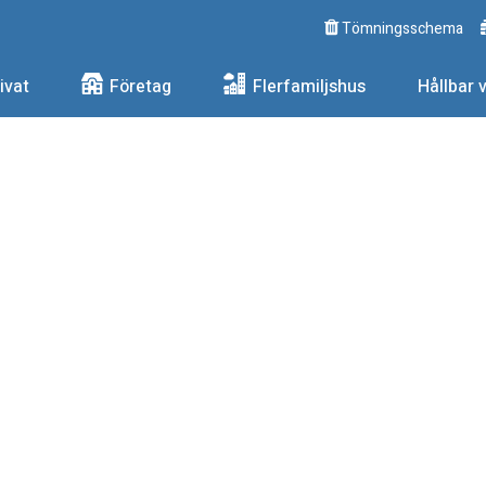
Tömningsschema
ngs AB
ivat
Företag
Flerfamiljshus
Hållbar 