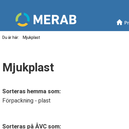
Meny
Mellanskånes Renhållni
Pr
Du är här:
Mjukplast
M
j
Mjukplast
u
k
Sorteras hemma som:
p
Förpackning - plast
l
a
Sorteras på ÅVC som: