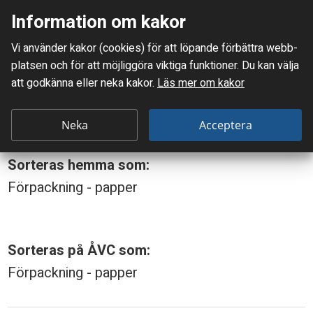
Information om kakor
Meny
Vi använder kakor (cookies) för att löpande förbättra webb­
Mellanskånes Renhållnings AB
platsen och för att möjlig­göra viktiga funktioner. Du kan välja
Du är här:
O’boy-burk
att godkänna eller neka kakor.
Läs mer om kakor
O
O’boy-burk
’
Neka
Acceptera
b
Sorteras hemma som:
o
Förpackning - papper
y
-
b
Sorteras på ÅVC som:
u
Förpackning - papper
r