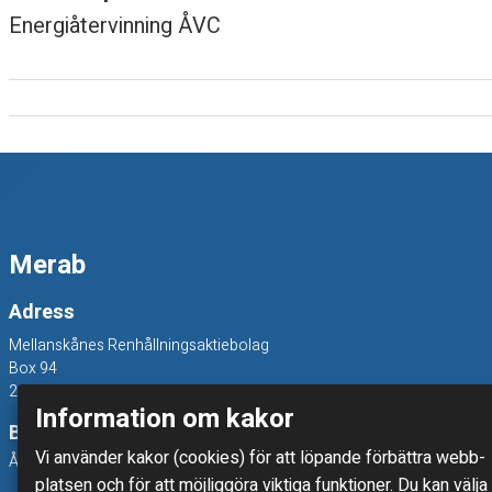
Energiåtervinning ÅVC
r
m
a
r
–
Merab
t
Adress
r
Mellanskånes Renhållningsaktiebolag
Box 94
a
241 22 Eslöv
Information om kakor
s
Besöksadress
Vi använder kakor (cookies) för att löpande förbättra webb­
Åkerivägen 3, 241 38 Eslöv
i
platsen och för att möjlig­göra viktiga funktioner. Du kan välja