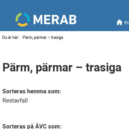
Meny
Mellanskånes Renhållni
Pr
Du är här:
Pärm, pärmar – trasiga
P
ä
Pärm, pärmar – trasiga
r
m
Sorteras hemma som:
,
Restavfall
p
ä
Sorteras på ÅVC som: