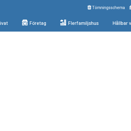
Tömningsschema
ngs AB
ivat
Företag
Flerfamiljshus
Hållbar 