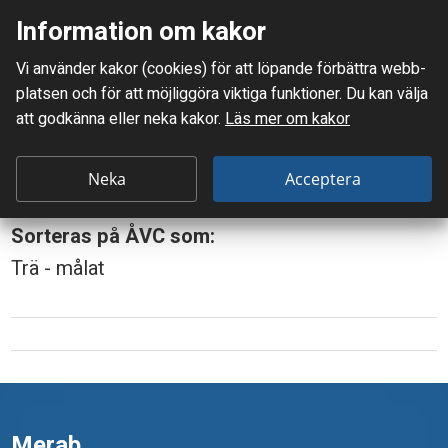
Information om kakor
Meny
Vi använder kakor (cookies) för att löpande förbättra webb­
Mellanskånes Renhållnings AB
platsen och för att möjlig­göra viktiga funktioner. Du kan välja
Du är här:
Sängstomme, trä
att godkänna eller neka kakor.
Läs mer om kakor
S
Sängstomme, trä
ä
Neka
Acceptera
n
Sorteras på ÅVC som:
g
Trä - målat
s
t
o
m
m
Merab