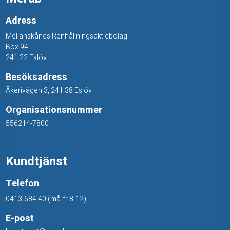
e
Adress
,
Mellanskånes Renhållningsaktiebolag
t
Box 94
241 22 Eslöv
r
Besöksadress
ä
Åkerivägen 3, 241 38 Eslöv
Organisationsnummer
556214-7800
Kundtjänst
Telefon
0413-684 40 (må-fr 8-12)
E-post