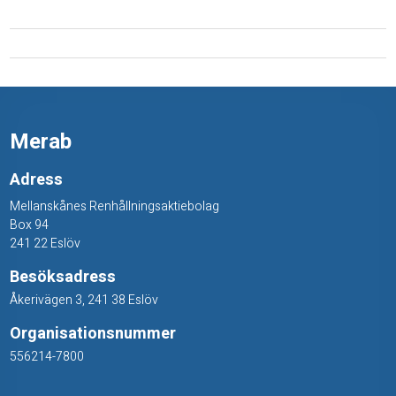
r
å
g
(
Merab
t
i
Adress
Mellanskånes Renhållningsaktiebolag
l
Box 94
l
241 22 Eslöv
a
Besöksadress
Åkerivägen 3, 241 38 Eslöv
l
Organisationsnummer
u
556214-7800
m