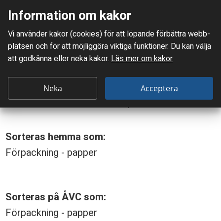
Information om kakor
Meny
Vi använder kakor (cookies) för att löpande förbättra webb­
Mellanskånes Renhållnings AB
platsen och för att möjlig­göra viktiga funktioner. Du kan välja
Du är här:
Sexpackstråg (till aluminiumburkar)
att godkänna eller neka kakor.
Läs mer om kakor
S
Sexpackstråg (till
e
Neka
Acceptera
aluminiumburkar)
x
p
Sorteras hemma som:
a
Förpackning - papper
c
k
s
Sorteras på ÅVC som:
t
Förpackning - papper