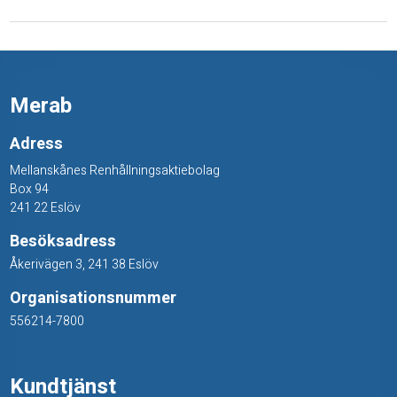
f
r
å
Merab
n
Adress
j
Mellanskånes Renhållningsaktiebolag
o
Box 94
r
241 22 Eslöv
Besöksadress
d
Åkerivägen 3, 241 38 Eslöv
Organisationsnummer
556214-7800
Kundtjänst