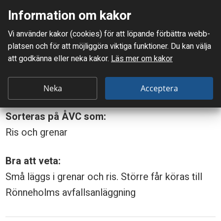
Information om kakor
Meny
Vi använder kakor (cookies) för att löpande förbättra webb­
Mellanskånes Renhållnings AB
platsen och för att möjlig­göra viktiga funktioner. Du kan välja
Du är här:
Stubbe fri från jord
att godkänna eller neka kakor.
Läs mer om kakor
S
Stubbe fri från jord
t
Neka
Acceptera
u
Sorteras på ÅVC som:
b
Ris och grenar
b
e
Bra att veta:
f
Små läggs i grenar och ris. Större får köras till
r
Rönneholms avfallsanläggning
i