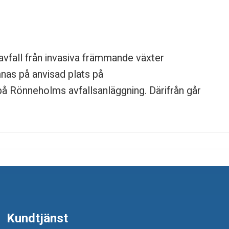
vfall från invasiva främmande växter
nas på anvisad plats på
 på Rönneholms avfallsanläggning. Därifrån går
Kundtjänst