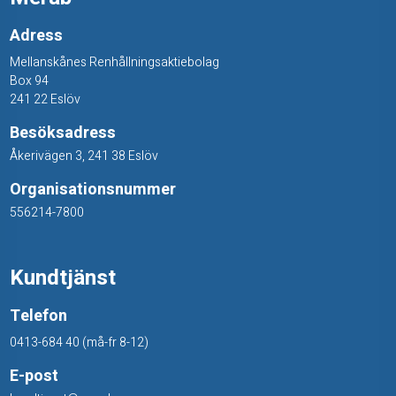
e
Adress
r
Mellanskånes Renhållningsaktiebolag
Box 94
241 22 Eslöv
Besöksadress
Åkerivägen 3, 241 38 Eslöv
Organisationsnummer
556214-7800
Kundtjänst
Telefon
0413-684 40 (må-fr 8-12)
E-post