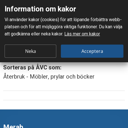
Information om kakor
Meny
Vi använder kakor (cookies) för att löpande förbättra webb­
Mellanskånes Renhållnings AB
platsen och för att möjlig­göra viktiga funktioner. Du kan välja
Du är här:
Videofilmer
att godkänna eller neka kakor.
Läs mer om kakor
V
Videofilmer
i
Neka
Acceptera
d
Sorteras på ÅVC som:
e
Återbruk - Möbler, prylar och böcker
o
f
i
l
m
Merab