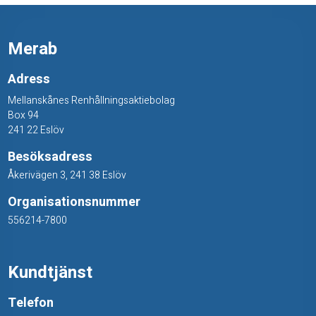
m
n
Merab
a
Adress
a
Mellanskånes Renhållningsaktiebolag
s
Box 94
241 22 Eslöv
b
Besöksadress
e
Åkerivägen 3, 241 38 Eslöv
s
Organisationsnummer
t
556214-7800
p
Kundtjänst
å
å
Telefon