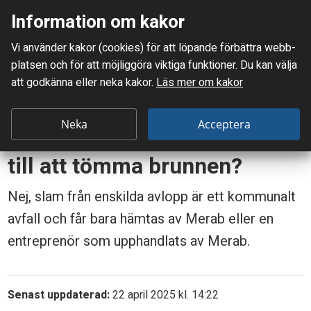
Information om kakor
Meny
Vi använder kakor (cookies) för att löpande förbättra webb­
Mellanskånes Renhållnings AB
platsen och för att möjlig­göra viktiga funktioner. Du kan välja
Du är här:
Frågor & svar
att godkänna eller neka kakor.
Läs mer om kakor
Kan jag anlita någon annan till att tömma brunnen?
K
Neka
Acceptera
Kan jag anlita någon annan
a
till att tömma brunnen?
n
j
Nej, slam från enskilda avlopp är ett kommunalt
avfall och får bara hämtas av Merab eller en
a
entreprenör som upphandlats av Merab.
g
a
Senast uppdaterad:
22 april 2025 kl. 14:22
n