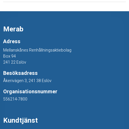
l
i
t
Merab
a
Adress
n
Mellanskånes Renhållningsaktiebolag
Box 94
å
241 22 Eslöv
g
Besöksadress
o
Åkerivägen 3, 241 38 Eslöv
n
Organisationsnummer
556214-7800
a
n
Kundtjänst
n