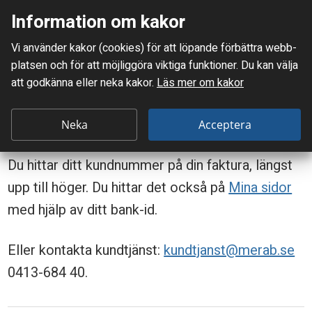
Information om kakor
Meny
Vi använder kakor (cookies) för att löpande förbättra webb­
Mellanskånes Renhållnings AB
platsen och för att möjlig­göra viktiga funktioner. Du kan välja
Du är här:
Frågor & svar
Var hittar jag mitt kundnummer?
att godkänna eller neka kakor.
Läs mer om kakor
V
Var hittar jag mitt
a
Neka
Acceptera
kundnummer?
r
Du hittar ditt kundnummer på din faktura, längst
h
upp till höger. Du hittar det också på
Mina sidor
i
med hjälp av ditt bank-id.
t
t
Eller kontakta kundtjänst:
kundtjanst@merab.se
a
0413-684 40.
r