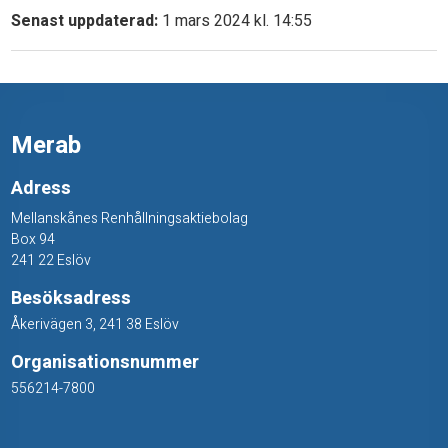
j
Senast uppdaterad:
1 mars 2024 kl. 14:55
a
g
m
Merab
i
Adress
t
Mellanskånes Renhållningsaktiebolag
t
Box 94
241 22 Eslöv
k
Besöksadress
u
Åkerivägen 3, 241 38 Eslöv
n
Organisationsnummer
d
556214-7800
n