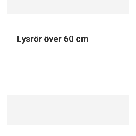
r
6
0
Lysrör över 60 cm
c
m