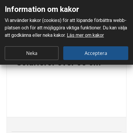
Information om kakor
Meny
Vi använder kakor (cookies) för att löpande förbättra webb­
Mellanskånes Renhållnings AB
platsen och för att möjlig­göra viktiga funktioner. Du kan välja
Du är här:
Lysrör
att godkänna eller neka kakor.
Läs mer om kakor
L
y
Neka
Acceptera
Solarierör över 60 cm
s
r
ö
r
ö
v
e