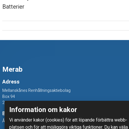
Batterier
e
r
,
s
m
Merab
å
Adress
Mellanskånes Renhållningsaktiebolag
Box 94
241 22 Eslöv
Information om kakor
Besöksadress
Vi använder kakor (cookies) för att löpande förbättra webb­
Åkerivägen 3, 241 38 Eslöv
platsen och för att möjlig­göra viktiga funktioner. Du kan välja