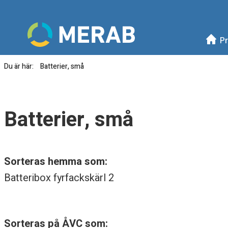
Meny
Mellanskånes Renhållni
Pr
Du är här:
Batterier, små
B
a
Batterier, små
t
t
Sorteras hemma som:
e
Batteribox fyrfackskärl 2
r
i
Sorteras på ÅVC som: