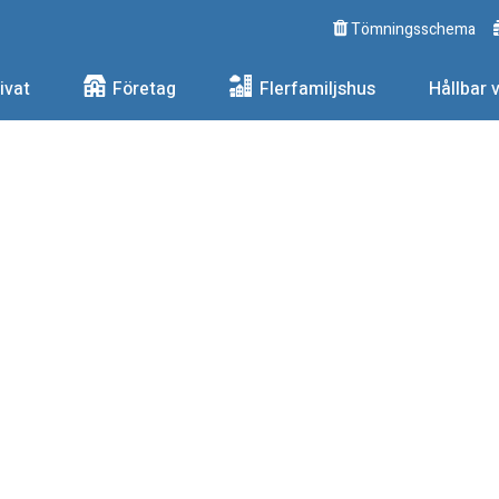
Tömningsschema
ngs AB
ivat
Företag
Flerfamiljshus
Hållbar 