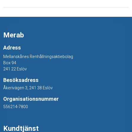
,
s
m
Merab
å
Adress
Mellanskånes Renhållningsaktiebolag
Box 94
241 22 Eslöv
Besöksadress
Åkerivägen 3, 241 38 Eslöv
Organisationsnummer
556214-7800
Kundtjänst