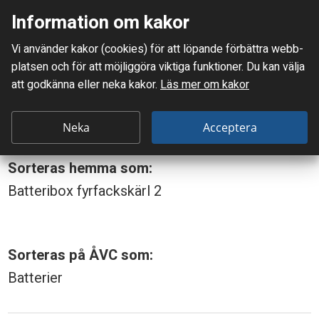
Information om kakor
Meny
Vi använder kakor (cookies) för att löpande förbättra webb­
Mellanskånes Renhållnings AB
platsen och för att möjlig­göra viktiga funktioner. Du kan välja
Du är här:
Batterier, små
att godkänna eller neka kakor.
Läs mer om kakor
B
Batterier, små
a
Neka
Acceptera
t
Sorteras hemma som:
t
Batteribox fyrfackskärl 2
e
r
i
Sorteras på ÅVC som:
e
Batterier
r