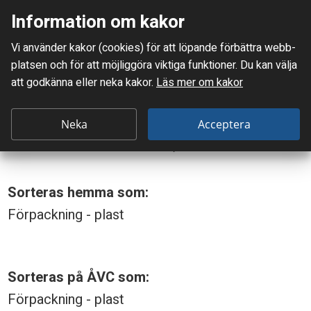
Information om kakor
Meny
Vi använder kakor (cookies) för att löpande förbättra webb­
Mellanskånes Renhållnings AB
platsen och för att möjlig­göra viktiga funktioner. Du kan välja
Du är här:
Burk, plast (t ex keso, créme fraiche, risifrutti)
att godkänna eller neka kakor.
Läs mer om kakor
B
Burk, plast (t ex keso, créme
u
Neka
Acceptera
fraiche, risifrutti)
r
k
Sorteras hemma som:
,
Förpackning - plast
p
l
a
Sorteras på ÅVC som:
s
Förpackning - plast