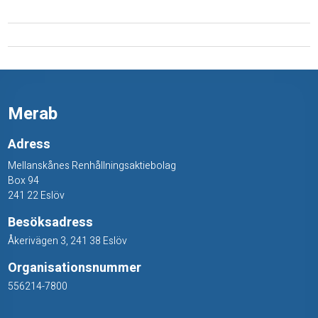
t
(
t
e
Merab
x
k
Adress
Mellanskånes Renhållningsaktiebolag
e
Box 94
s
241 22 Eslöv
o
Besöksadress
Åkerivägen 3, 241 38 Eslöv
,
Organisationsnummer
c
556214-7800
r