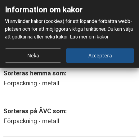
Information om kakor
Meny
Vi använder kakor (cookies) för att löpande förbättra webb­
Mellanskånes Renhållnings AB
platsen och för att möjlig­göra viktiga funktioner. Du kan välja
Du är här:
Burk, stålplåt
att godkänna eller neka kakor.
Läs mer om kakor
B
Burk, stålplåt
u
Neka
Acceptera
r
Sorteras hemma som:
k
Förpackning - metall
,
s
t
Sorteras på ÅVC som:
å
Förpackning - metall
l