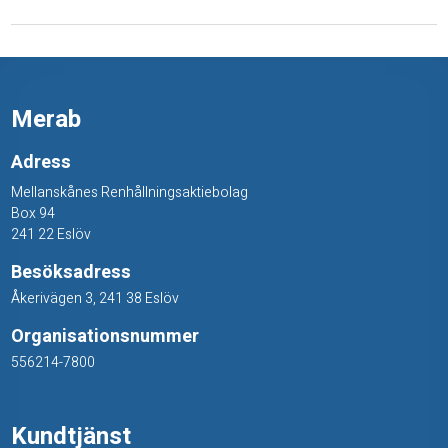
p
l
å
Merab
t
Adress
Mellanskånes Renhållningsaktiebolag
Box 94
241 22 Eslöv
Besöksadress
Åkerivägen 3, 241 38 Eslöv
Organisationsnummer
556214-7800
Kundtjänst