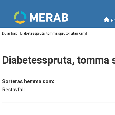
Meny
Mellanskånes Renhållni
Pr
Du är här:
Diabetesspruta, tomma sprutor utan kanyl
D
i
Diabetesspruta, tomma s
a
b
Sorteras hemma som:
e
Restavfall
t
e