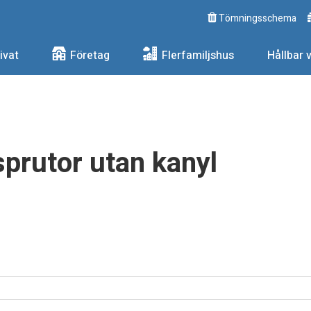
Tömningsschema
ngs AB
ivat
Företag
Flerfamiljshus
Hållbar 
prutor utan kanyl