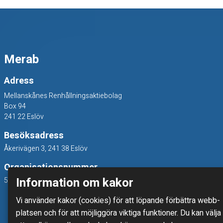
s
s
Merab
p
r
Adress
Mellanskånes Renhållningsaktiebolag
u
Box 94
241 22 Eslöv
t
Besöksadress
a
Åkerivägen 3, 241 38 Eslöv
Organisationsnummer
,
Information om kakor
556214-7800
t
Vi använder kakor (cookies) för att löpande förbättra webb­
platsen och för att möjlig­göra viktiga funktioner. Du kan välja
o