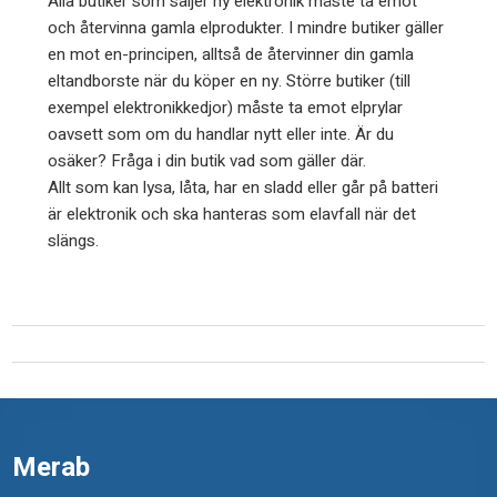
Alla butiker som säljer ny elektronik måste ta emot
t
och återvinna gamla elprodukter. I mindre butiker gäller
en mot en-principen, alltså de återvinner din gamla
r
eltandborste när du köper en ny. Större butiker (till
o
exempel elektronikkedjor) måste ta emot elprylar
oavsett som om du handlar nytt eller inte. Är du
n
osäker? Fråga i din butik vad som gäller där.
i
Allt som kan lysa, låta, har en sladd eller går på batteri
är elektronik och ska hanteras som elavfall när det
k
slängs.
d
e
l
a
r
Merab