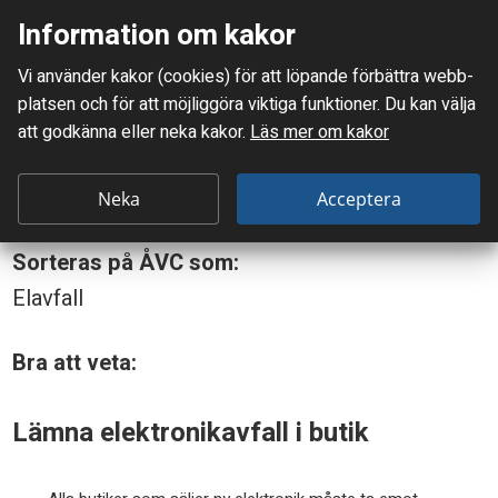
Information om kakor
Meny
Vi använder kakor (cookies) för att löpande förbättra webb­
Mellanskånes Renhållnings AB
platsen och för att möjlig­göra viktiga funktioner. Du kan välja
Du är här:
El och elektronikdelar
att godkänna eller neka kakor.
Läs mer om kakor
E
El och elektronikdelar
l
Neka
Acceptera
o
Sorteras på ÅVC som:
c
Elavfall
h
e
Bra att veta:
l
Lämna elektronikavfall i butik
e
k