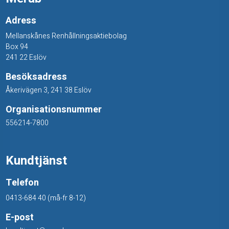
o
Adress
r
Mellanskånes Renhållningsaktiebolag
Box 94
241 22 Eslöv
Besöksadress
Åkerivägen 3, 241 38 Eslöv
Organisationsnummer
556214-7800
Kundtjänst
Telefon
0413-684 40 (må-fr 8-12)
E-post