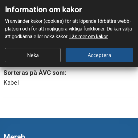
Information om kakor
Meny
Vi använder kakor (cookies) för att löpande förbättra webb­
Mellanskånes Renhållnings AB
platsen och för att möjlig­göra viktiga funktioner. Du kan välja
Du är här:
Kabelvindor
att godkänna eller neka kakor.
Läs mer om kakor
K
Kabelvindor
a
Neka
Acceptera
b
Sorteras på ÅVC som:
e
Kabel
l
v
i
n
d
Merab