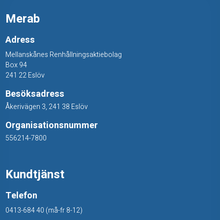
f
Merab
ä
Adress
r
Mellanskånes Renhållningsaktiebolag
s
Box 94
241 22 Eslöv
k
Besöksadress
a
Åkerivägen 3, 241 38 Eslöv
k
Organisationsnummer
r
556214-7800
y
d
Kundtjänst
d
Telefon
o
0413-684 40 (må-fr 8-12)