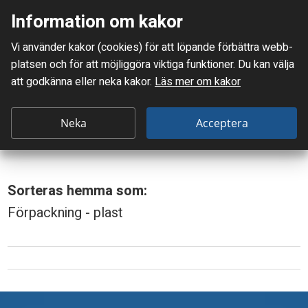
Information om kakor
Meny
Vi använder kakor (cookies) för att löpande förbättra webb­
Mellanskånes Renhållnings AB
platsen och för att möjlig­göra viktiga funktioner. Du kan välja
Du är här:
Kruka till färska kryddor/örter eller sallad
att godkänna eller neka kakor.
Läs mer om kakor
K
Kruka till färska kryddor/
r
Neka
Acceptera
örter eller sallad
u
k
Sorteras hemma som:
a
Förpackning - plast
t
i
l
l