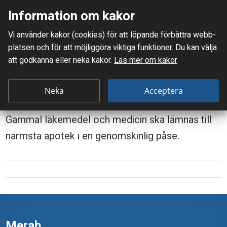
Information om kakor
Meny
Vi använder kakor (cookies) för att löpande förbättra webb­
Mellanskånes Renhållnings AB
platsen och för att möjlig­göra viktiga funktioner. Du kan välja
Du är här:
Läkemedel
att godkänna eller neka kakor.
Läs mer om kakor
L
Läkemedel
ä
Neka
Acceptera
Bra att veta:
k
Gammal läkemedel och medicin ska lämnas till
e
närmsta apotek i en genomskinlig påse.
m
e
d
e
l
Merab