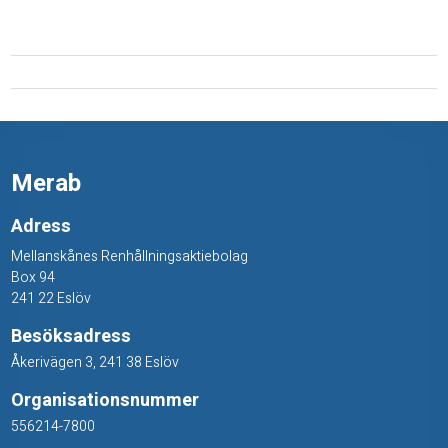
r
6
0
c
m
Merab
Adress
Mellanskånes Renhållningsaktiebolag
Box 94
241 22 Eslöv
Besöksadress
Åkerivägen 3, 241 38 Eslöv
Organisationsnummer
556214-7800