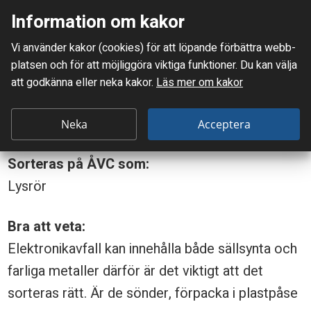
Information om kakor
Meny
Vi använder kakor (cookies) för att löpande förbättra webb­
Mellanskånes Renhållnings AB
platsen och för att möjlig­göra viktiga funktioner. Du kan välja
Du är här:
Lysrör över 60 cm
att godkänna eller neka kakor.
Läs mer om kakor
L
Lysrör över 60 cm
y
Neka
Acceptera
s
Sorteras på ÅVC som:
r
Lysrör
ö
r
Bra att veta:
ö
Elektronikavfall kan innehålla både sällsynta och
v
farliga metaller därför är det viktigt att det
sorteras rätt. Är de sönder, förpacka i plastpåse
e