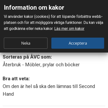
Information om kakor
Meny
Vi använder kakor (cookies) för att löpande förbättra webb­
Mellanskånes Renhållnings AB
platsen och för att möjlig­göra viktiga funktioner. Du kan välja
Du är här:
Tavla
att godkänna eller neka kakor.
Läs mer om kakor
T
Tavla
a
Neka
Acceptera
v
Sorteras på ÅVC som:
l
Återbruk - Möbler, prylar och böcker
a
Bra att veta:
Om den är hel så ska den lämnas till Second
Hand