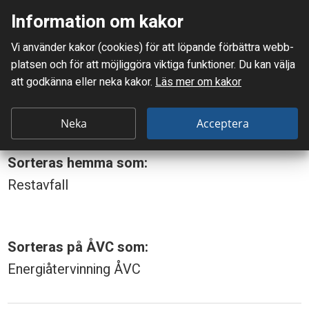
Information om kakor
Meny
Vi använder kakor (cookies) för att löpande förbättra webb­
Mellanskånes Renhållnings AB
platsen och för att möjlig­göra viktiga funktioner. Du kan välja
Du är här:
Torkarblad
att godkänna eller neka kakor.
Läs mer om kakor
T
Torkarblad
o
Neka
Acceptera
r
Sorteras hemma som:
k
Restavfall
a
r
b
Sorteras på ÅVC som:
l
Energiåtervinning ÅVC
a