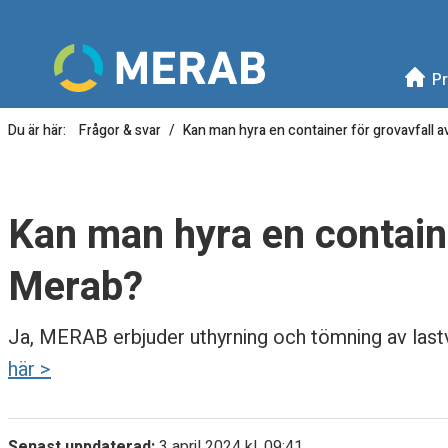
Meny
Mellanskånes Renhållni
Pr
Du är här:
Frågor & svar
Kan man hyra en container för grovavfall 
K
a
Kan man hyra en containe
n
Merab?
m
Ja, MERAB erbjuder uthyrning och tömning av lastvä
a
här >
n
h
Senast uppdaterad:
3 april 2024 kl. 09:41