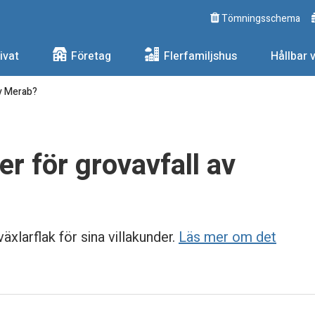
Tömningsschema
ngs AB
ivat
Företag
Flerfamiljshus
Hållbar 
av Merab?
r för grovavfall av
xlarflak för sina villakunder.
Läs mer om det