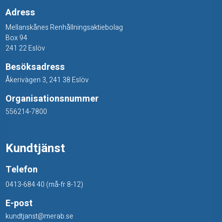
n
Adress
a
Mellanskånes Renhållningsaktiebolag
Box 94
a
241 22 Eslöv
v
Besöksadress
f
Åkerivägen 3, 241 38 Eslöv
a
Organisationsnummer
556214-7800
l
l
Kundtjänst
p
Telefon
å
0413-684 40 (må-fr 8-12)
e
E-post
n
kundtjanst@merab.se