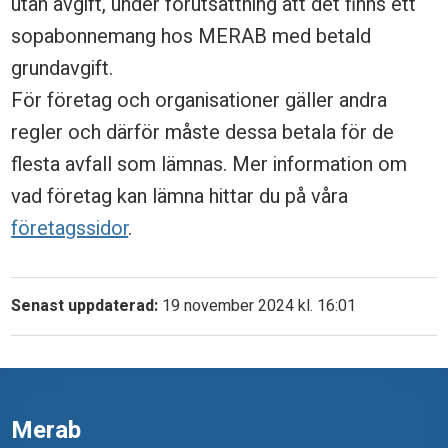
utan avgift, under förutsättning att det finns ett
t
sopabonnemang hos MERAB med betald
n
grundavgift.
å
För företag och organisationer gäller andra
g
regler och därför måste dessa betala för de
flesta avfall som lämnas. Mer information om
o
vad företag kan lämna hittar du på våra
t
företagssidor
.
a
t
Senast uppdaterad:
19 november 2024 kl. 16:01
t
l
ä
m
Merab