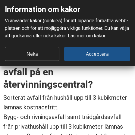
Information om kakor
Meny
Vi använder kakor (cookies) för att löpande förbättra webb­
Mellanskånes Renhållnings AB
platsen och för att möjlig­göra viktiga funktioner. Du kan välja
Du är här:
Frågor & svar
att godkänna eller neka kakor.
Läs mer om kakor
Kostar det något att lämna avfall på en återvinningscentral?
K
Neka
Acceptera
Kostar det något att lämna
o
avfall på en
s
återvinningscentral?
t
a
Sorterat avfall från hushåll upp till 3 kubikmeter
r
lämnas kostnadsfritt.
Bygg- och rivningsavfall samt trädgårdsavfall
d
från privathushåll upp till 3 kubikmeter lämnas
e