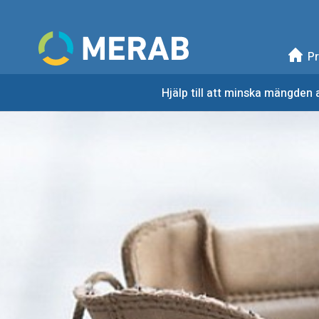
Meny
Mellanskånes Renhållni
Pr
Hjälp till att minska mängden a