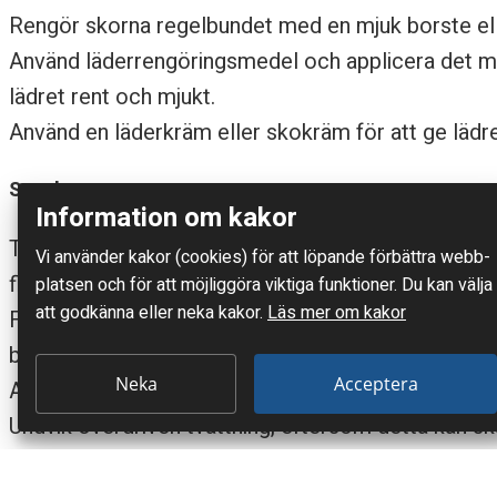
Rengör skorna regelbundet med en mjuk borste ell
Använd läderrengöringsmedel och applicera det med 
lädret rent och mjukt.
Använd en läderkräm eller skokräm för att ge lädre
Sneakers
Information om kakor
Tvätta sneakers med mild tvål och vatten. Använd 
Vi använder kakor (cookies) för att löpande förbättra webb­
fläckar.
platsen och för att möjlig­göra viktiga funktioner. Du kan välja
att godkänna eller neka kakor.
Läs mer om kakor
För att behålla vita sneakers rena, använd en blan
blandningen på smutsiga områden och tvätta sedan
Neka
Acceptera
Använd en sneakerskyddsspray för att skydda mot 
Undvik överdriven tvättning, eftersom detta kan s
skorna.