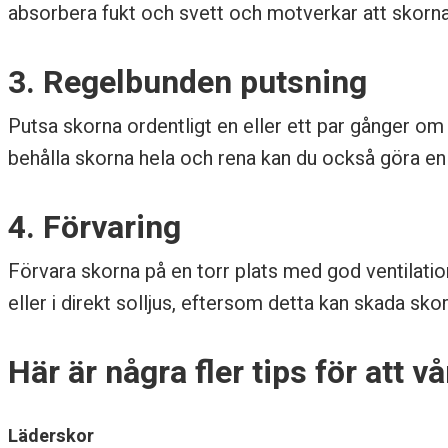
a
absorbera fukt och svett och motverkar att skorna 
s
3. Regelbunden putsning
k
Putsa skorna ordentligt en eller ett par gånger om å
o
behålla skorna hela och rena kan du också göra e
r
4. Förvaring
Förvara skorna på en torr plats med god ventilatio
eller i direkt solljus, eftersom detta kan skada sko
Här är några fler tips för att v
Läderskor