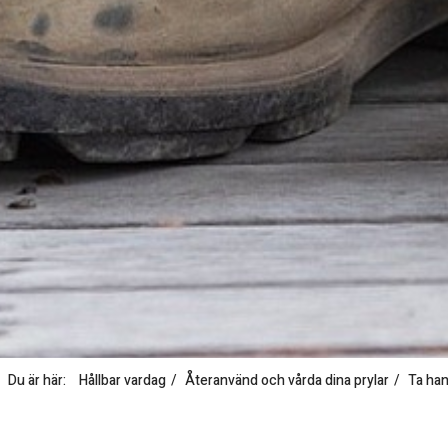
Du är här:
Hållbar vardag
Återanvänd och vårda dina prylar
Ta han
T