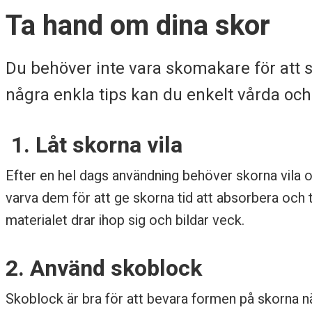
a
Ta hand om dina skor
h
Du behöver inte vara skomakare för att se
a
några enkla tips kan du enkelt vårda och
n
d
1. Låt skorna vila
o
Efter en hel dags användning behöver skorna vila oc
m
varva dem för att ge skorna tid att absorbera och to
materialet drar ihop sig och bildar veck.
d
i
2. Använd skoblock
n
Skoblock är bra för att bevara formen på skorna när