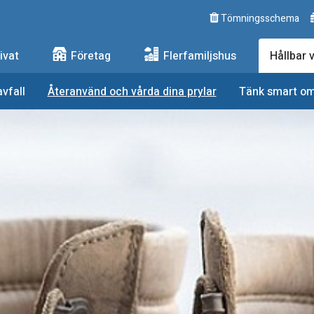
Tömningsschema
ngs AB
ivat
Företag
Flerfamiljshus
Hållbar 
vfall
Återanvänd och vårda dina prylar
Tänk smart om 