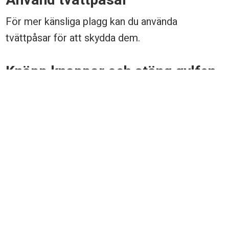
Använd tvättpåsar
För mer känsliga plagg kan du använda
tvättpåsar för att skydda dem.
Knäpp knappar och stäng gylfen
Se till att alltid knäppa knapparna och stänga
gylfen innan du tvättar kläderna. Annars kan de
riskera att skapa hål i andra plagg under tvätten.
Undvik sköljmedel
Speciellt träningskläder kan slitas snabbt om de
utsätts för sköljmedel, eftersom det kan täppa
till de mikrofibrer som gör att tyget ”andas”.