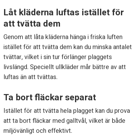
g
l
Låt kläderna luftas istället för
i
att tvätta dem
v
Genom att låta kläderna hänga i friska luften
e
istället för att tvätta dem kan du minska antalet
t
tvättar, vilket i sin tur förlänger plaggets
livslängd. Speciellt ullkläder mår bättre av att
p
luftas än att tvättas.
å
d
Ta bort fläckar separat
i
Istället för att tvätta hela plagget kan du prova
n
att ta bort fläckar med galltvål, vilket är både
a
miljövänligt och effektivt.
k