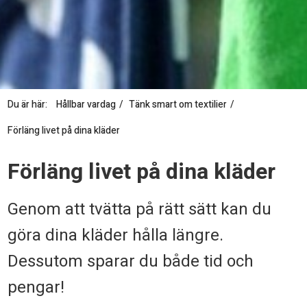
Du är här:
Hållbar vardag
Tänk smart om textilier
Förläng livet på dina kläder
F
Förläng livet på dina kläder
ö
r
Genom att tvätta på rätt sätt kan du
l
göra dina kläder hålla längre.
ä
Dessutom sparar du både tid och
n
pengar!