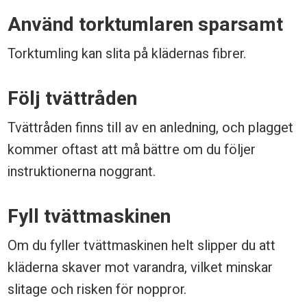
l
Använd torktumlaren sparsamt
ä
Torktumling kan slita på klädernas fibrer.
d
Följ tvättråden
e
r
Tvättråden finns till av en anledning, och plagget
kommer oftast att må bättre om du följer
instruktionerna noggrant.
Fyll tvättmaskinen
Om du fyller tvättmaskinen helt slipper du att
kläderna skaver mot varandra, vilket minskar
slitage och risken för noppror.