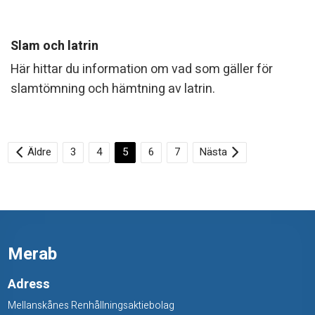
Slam och latrin
Här hittar du information om vad som gäller för
slamtömning och hämtning av latrin.
Äldre
3
4
5
6
7
Nästa
Merab
Adress
Mellanskånes Renhållningsaktiebolag