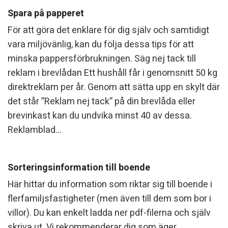
f
Spara på papperet
a
För att göra det enklare för dig själv och samtidigt
s
vara miljövänlig, kan du följa dessa tips för att
t
minska pappersförbrukningen. Säg nej tack till
reklam i brevlådan Ett hushåll får i genomsnitt 50 kg
i
direktreklam per år. Genom att sätta upp en skylt där
g
det står ”Reklam nej tack” på din brevlåda eller
h
brevinkast kan du undvika minst 40 av dessa.
Reklamblad...
e
t
Sorteringsinformation till boende
s
Här hittar du information som riktar sig till boende i
t
flerfamiljsfastigheter (men även till dem som bor i
e
villor). Du kan enkelt ladda ner pdf-filerna och själv
skriva ut. Vi rekommenderar dig som äger