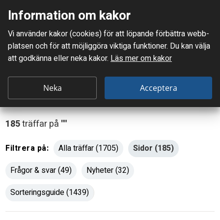
Information om kakor
Vi använder kakor (cookies) för att löpande förbättra webb­
Mellanskånes Renhållnings AB
M
platsen och för att möjlig­göra viktiga funktioner. Du kan välja
E
att godkänna eller neka kakor.
Läs mer om kakor
Sök
R
Sök
Type
Neka
Acceptera
A
2
B
or
185
träffar på
""
more
s
characte
ö
Filtrera på:
Alla träffar (1705)
Sidor (185)
for
k
results.
Frågor & svar (49)
Nyheter (32)
e
Sorteringsguide (1439)
r