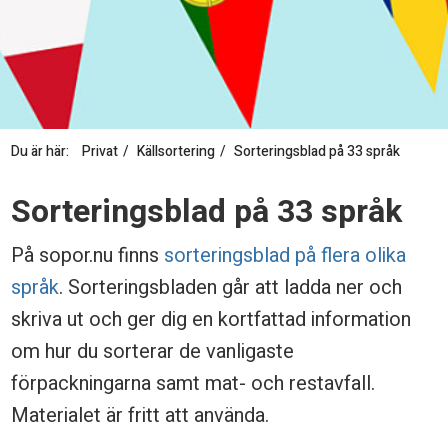
Du är här:
Privat
Källsortering
Sorteringsblad på 33 språk
S
Sorteringsblad på 33 språk
o
På sopor.nu finns
sorteringsblad på flera olika
r
språk
. Sorteringsbladen går att ladda ner och
t
skriva ut och ger dig en kortfattad information
e
om hur du sorterar de vanligaste
r
förpackningarna samt mat- och restavfall.
i
Materialet är fritt att använda.
n