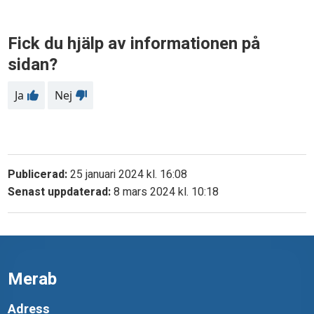
g
Fick du hjälp av informationen på
s
sidan?
b
Ja
Nej
l
a
d
Publicerad:
25 januari 2024 kl. 16:08
p
Senast uppdaterad:
8 mars 2024 kl. 10:18
å
3
3
Merab
s
p
Adress