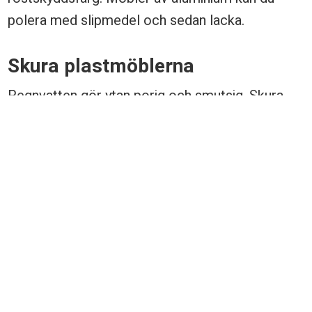
polera med slipmedel och sedan lacka.
Skura plastmöblerna
Regnvatten gör ytan porig och smutsig. Skura
möblerna med miljövänligt rengöringsmedel. Det
går även med jämna mellanrum vaxa möblerna.
Fick du hjälp av informationen på
sidan?
Ja
Nej