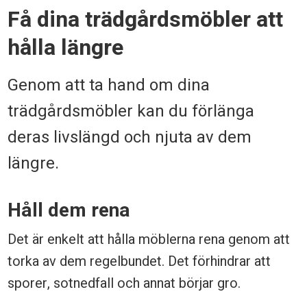
F
Få dina trädgårdsmöbler att
å
hålla längre
d
i
Genom att ta hand om dina
n
trädgårdsmöbler kan du förlänga
a
deras livslängd och njuta av dem
t
längre.
r
ä
Håll dem rena
d
Det är enkelt att hålla möblerna rena genom att
g
torka av dem regelbundet. Det förhindrar att
å
sporer, sotnedfall och annat börjar gro.