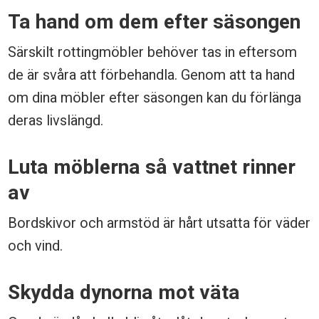
r
Ta hand om dem efter säsongen
d
s
Särskilt rottingmöbler behöver tas in eftersom
de är svåra att förbehandla. Genom att ta hand
m
om dina möbler efter säsongen kan du förlänga
ö
deras livslängd.
b
l
Luta möblerna så vattnet rinner
e
av
r
Bordskivor och armstöd är hårt utsatta för väder
a
och vind.
t
t
Skydda dynorna mot väta
h