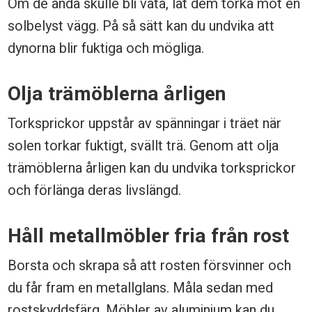
Om de ändå skulle bli våta, låt dem torka mot en
å
solbelyst vägg. På så sätt kan du undvika att
l
dynorna blir fuktiga och mögliga.
l
Olja trämöblerna årligen
a
l
Torksprickor uppstår av spänningar i träet när
solen torkar fuktigt, svällt trä. Genom att olja
ä
trämöblerna årligen kan du undvika torksprickor
n
och förlänga deras livslängd.
g
r
Håll metallmöbler fria från rost
e
Borsta och skrapa så att rosten försvinner och
du får fram en metallglans. Måla sedan med
rostskyddsfärg. Möbler av aluminium kan du