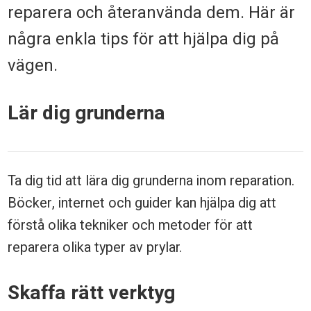
a
reparera och återanvända dem. Här är
r
några enkla tips för att hjälpa dig på
e
vägen.
r
Lär dig grunderna
a
o
c
Ta dig tid att lära dig grunderna inom reparation.
h
Böcker, internet och guider kan hjälpa dig att
l
förstå olika tekniker och metoder för att
a
reparera olika typer av prylar.
g
Skaffa rätt verktyg
a