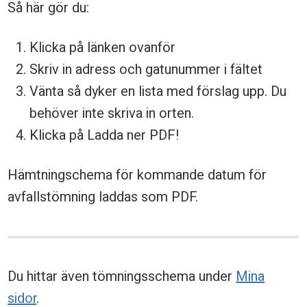
Så här gör du:
s
c
Klicka på länken ovanför
h
Skriv in adress och gatunummer i fältet
e
Vänta så dyker en lista med förslag upp. Du
m
behöver inte skriva in orten.
Klicka på Ladda ner PDF!
a
Hämtningschema för kommande datum för
avfallstömning laddas som PDF.
Du hittar även tömningsschema under
Mina
sidor
.