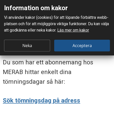
Information om kakor
Meny
Vi använder kakor (cookies) för att löpande förbättra webb­
Mellanskånes Renhållnings AB
platsen och för att möjlig­göra viktiga funktioner. Du kan välja
Du är här:
Privat
Min sophämtning
När töms mitt kärl?
att godkänna eller neka kakor.
Läs mer om kakor
Tömningsschema
T
Neka
Acceptera
Tömningsschema
ö
Du som har ett abonnemang hos
m
n
MERAB hittar enkelt dina
i
tömningsdagar så här:
n
g
Sök tömningsdag på adress
s